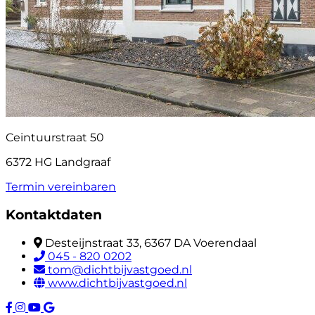
Ceintuurstraat 50
6372 HG Landgraaf
Termin vereinbaren
Kontaktdaten
Desteijnstraat 33, 6367 DA Voerendaal
045 - 820 0202
tom@dichtbijvastgoed.nl
www.dichtbijvastgoed.nl