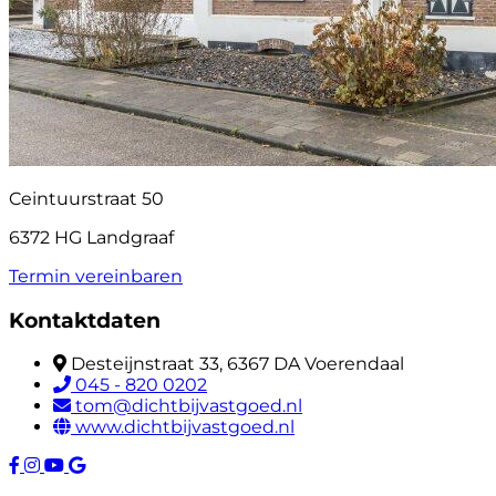
Ceintuurstraat 50
6372 HG Landgraaf
Termin vereinbaren
Kontaktdaten
Desteijnstraat 33, 6367 DA Voerendaal
045 - 820 0202
tom@dichtbijvastgoed.nl
www.dichtbijvastgoed.nl